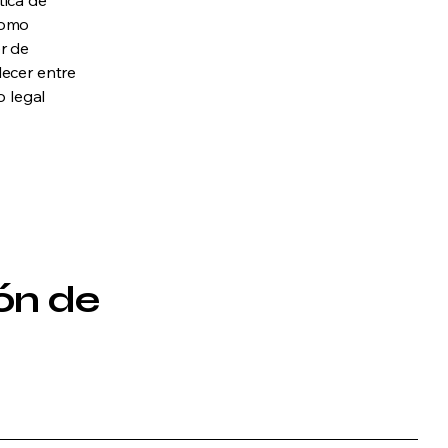
tica de
como
r de
lecer entre
 legal
ón de