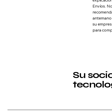
explicacio
Envíos. No
recomenda
antemano c
su empres
para compr
Su soci
tecnolo