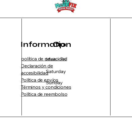
Information
Opening Hours
política de privacidad
Mon - Fri
10:00 am – 7:00 pm
Declaración de
Saturday
10:00 am – 7:00 pm
accesibilidad
Política de envíos
​Sunday
CLOSED
Términos y condiciones
Política de reembolso