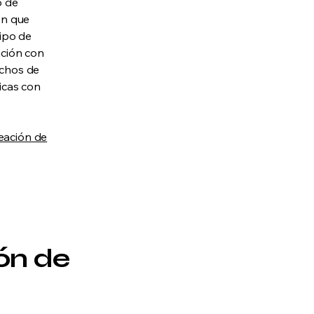
o de
en que
tipo de
ación con
echos de
ficas con
eación de
ón de