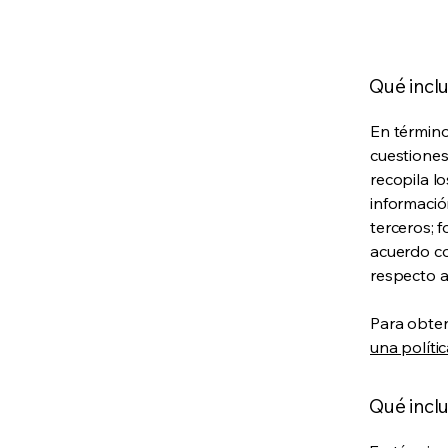
Qué inclu
En término
cuestiones
recopila lo
informació
terceros; 
acuerdo co
respecto a
Para obten
una políti
Qué inclu