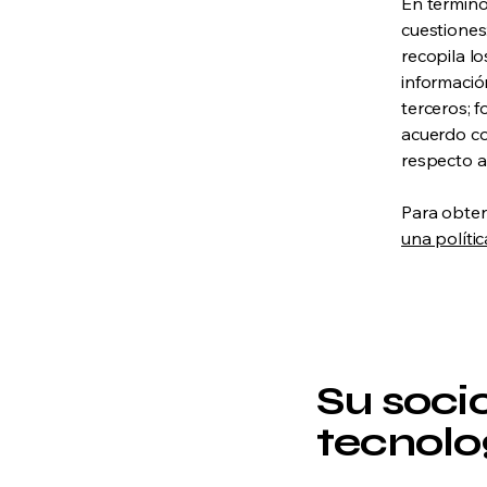
En término
cuestiones:
recopila lo
información
terceros; 
acuerdo con
respecto a
Para obten
una políti
Su soci
tecnolo