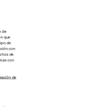
o de
 en que
tipo de
ación con
echos de
ficas con
eación de