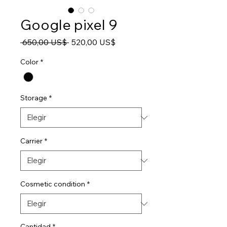
Google pixel 9
Precio
Precio
 650,00 US$ 
520,00 US$
de
oferta
Color
*
Storage
*
Carrier
*
Cosmetic condition
*
Cantidad
*