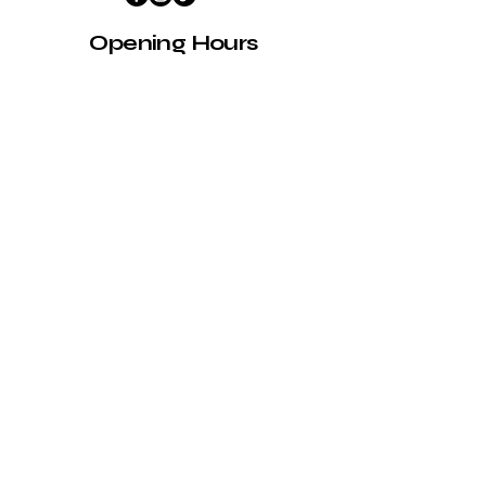
Opening Hours
Mon -
10:00 am – 7:00 pm
Fri
Saturday
10:00 am – 7:00 pm
​Sunday
CLOSED
Information
política de
privacidad
Declaración de
accesibilidad
Política de
envíos
Términos y
condiciones