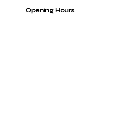
Opening Hours
Mon -
10:00 am – 7:00 pm
Fri
Saturday
10:00 am – 7:00 pm
​Sunday
CLOSED
Information
política de
privacidad
Declaración de
accesibilidad
Política de
envíos
Términos y
condiciones